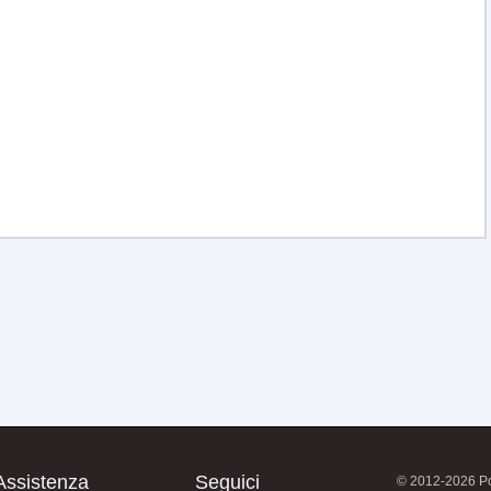
Assistenza
Seguici
© 2012-2026 Poke