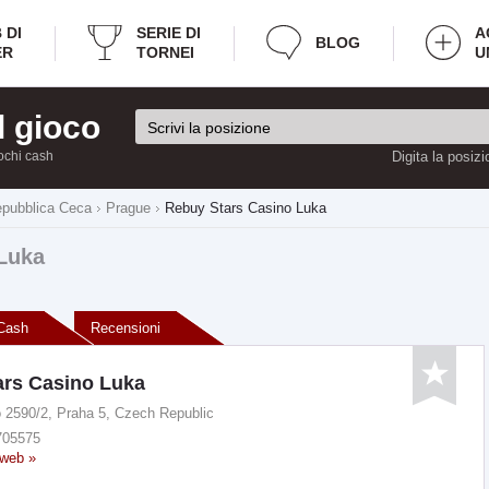
 DI
SERIE DI
A
BLOG
ER
TORNEI
U
l gioco
iochi cash
Digita la posizi
pubblica Ceca
Prague
Rebuy Stars Casino Luka
Luka
Cash
Recensioni
ars Casino Luka
2590/2, Praha 5, Czech Republic
705575
o web »