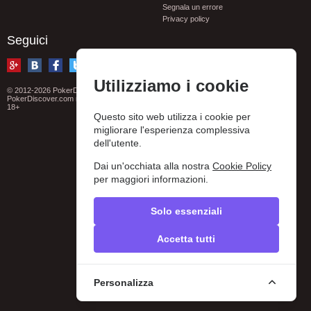
Segnala un errore
Privacy policy
Seguici
Utilizziamo i cookie
© 2012-2026 PokerDiscover.com. Tutti i diritti riservati.
PokerDiscover.com non è un organizzatore di giochi. Il sito è solo a scopo informativo.
18+
Questo sito web utilizza i cookie per
migliorare l'esperienza complessiva
dell'utente.
Dai un'occhiata alla nostra
Cookie Policy
per maggiori informazioni.
Solo essenziali
Accetta tutti
Personalizza