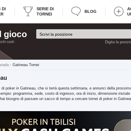
 DI
SERIE DI
A
BLOG
ER
TORNEI
U
l gioco
iochi cash
Digita la posizi
anada
Gatineau Tornei
eau
ei di poker in Gatineau, che si terrà questa settimana, e annunci della prossima 
empio: programma, sede, costo di ingresso, ora di inizio, dimensione iniziale de
 hai bisogno di passare un sacco di tempo a cercare tornei di poker in Gatinea