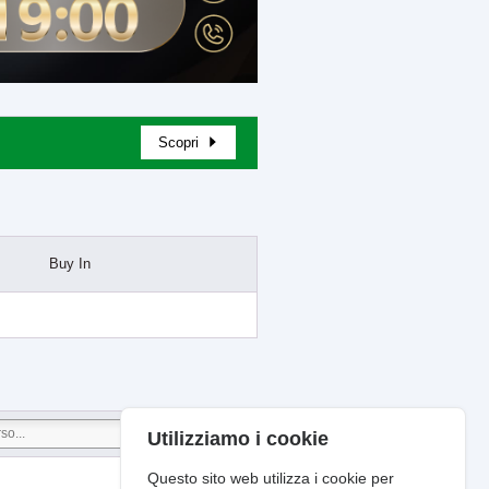
Scopri
Buy In
Utilizziamo i cookie
Questo sito web utilizza i cookie per