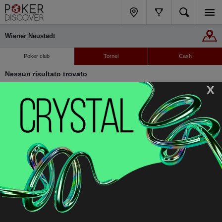
Wiener Neustadt
Poker club
Tornei
Cash
Nessun risultato trovato
x
Navigazione
Assistenza
Catalogo dei club
FAQ
Blog
Contatti
Segnala un errore
Privacy policy
Seguici
© 2012-2026 PokerDiscover.com. Tutti i diritti riservati.
PokerDiscover.com non è un organizzatore di giochi. Il sito è solo a scopo informativo.
18+