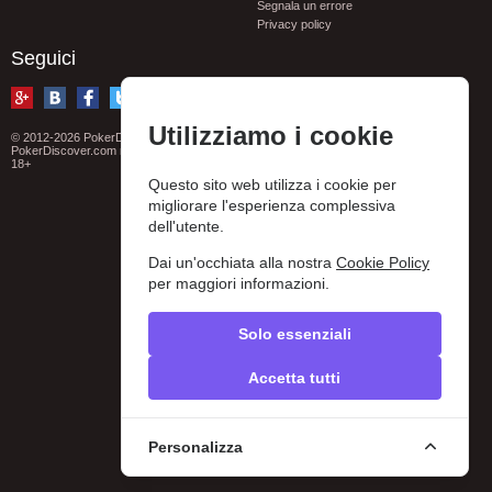
Segnala un errore
Privacy policy
Seguici
Utilizziamo i cookie
© 2012-2026 PokerDiscover.com. Tutti i diritti riservati.
PokerDiscover.com non è un organizzatore di giochi. Il sito è solo a scopo informativo.
18+
Questo sito web utilizza i cookie per
migliorare l'esperienza complessiva
dell'utente.
Dai un'occhiata alla nostra
Cookie Policy
per maggiori informazioni.
Solo essenziali
Accetta tutti
Personalizza