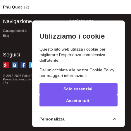
Phu Quoc
(2)
Navigazione
Assistenza
Catalogo dei club
FAQ
Utilizziamo i cookie
Blog
Contatti
Segnala un errore
Privacy policy
Questo sito web utilizza i cookie per
Seguici
migliorare l'esperienza complessiva
dell'utente.
Dai un'occhiata alla nostra
Cookie Policy
per maggiori informazioni.
© 2012-2026 PokerDiscover.com. Tutti i diritti riservati.
PokerDiscover.com non è un organizzatore di giochi. Il sito è solo a scopo informativo.
18+
Solo essenziali
Accetta tutti
Personalizza