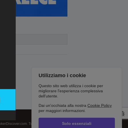
Utilizziamo i cookie
Questo sito web utilizza i cookie per
migliorare l'esperienza complessiva
dell'utente.
Dai un'occhiata alla nostra
Cookie Policy
per maggiori informazioni.
Solo essenziali
rDiscover.com. Tutti i diritti riservati.