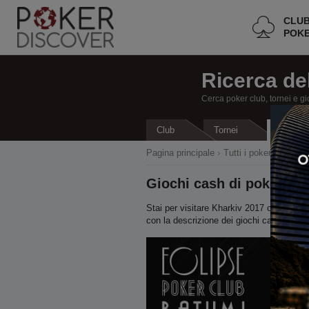
CLUB
POK
Ricerca de
Cerca poker club, tornei e g
Cash
Club
Tornei
Pagina principale
Tutti i poker club
Uc
Giochi cash di poker: Kh
Stai per visitare Kharkiv 2017 oppure abiti
con la descrizione dei giochi cash. Non 