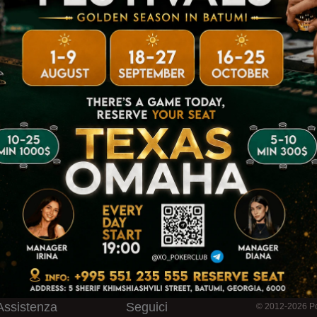
Descrizione
NLTH, PLO, Dealer Choice 1-2, 5-5, 5-10, 25-25, 25-50, 50-10
Assistenza
Seguici
© 2012-2026 Poke