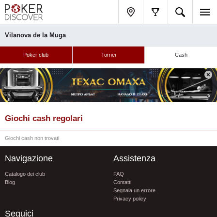
Vilanova de la Muga
Poker club
Tornei
Cash
Giochi cash regolari
Giochi cash non trovati
Navigazione
Assistenza
Catalogo dei club
FAQ
Blog
Contatti
Segnala un errore
Privacy policy
Seguici