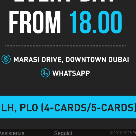
diz
adrid-Cadiz, km. 649, 11500 Puerto de Santa Maria, Spain
Assistenza
Seguici
© 2012-2026 Poke