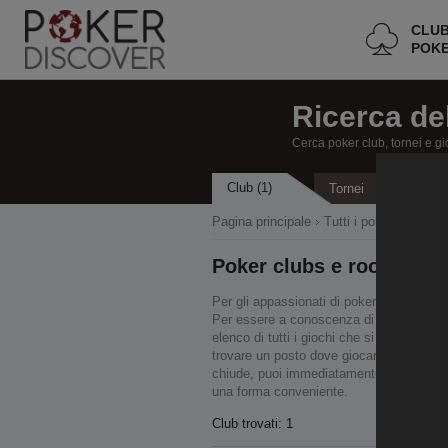
CLUB
POK
Ricerca de
Cerca poker club, tornei e g
Club (1)
Tornei
Cas
Pagina principale
Tutti i poker club
S
Poker clubs e rooms in 
Per gli appassionati di poker in El Puert
Per essere a conoscenza di tutti gli even
elenco di tutti i giochi che si verificano
trovare un posto dove giocare. Le inform
chiude, puoi immediatamente scoprirlo. Or
una forma conveniente.
Club trovati: 1