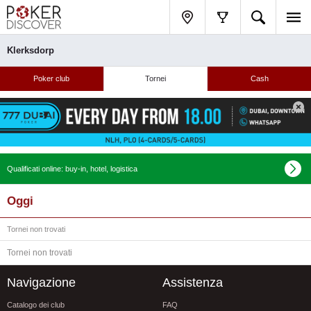
Klerksdorp
Poker club
Tornei
Cash
Qualificati online: buy-in, hotel, logistica
Oggi
Tornei non trovati
Tornei non trovati
Navigazione
Assistenza
Catalogo dei club
FAQ