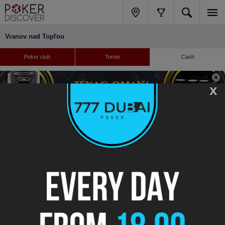
Vranov nad Topľou
Poker club
Tornei
Cash
x
Giochi cash regolari
Giochi cash non trovati
Navigazione
Assistenza
Catalogo dei club
FAQ
Blog
Contatti
Segnala un errore
Privacy policy
Seguici