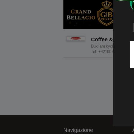
Coffee & Win
Duklianskych hrdinov 27
Tel: +421907080605
Navigazione