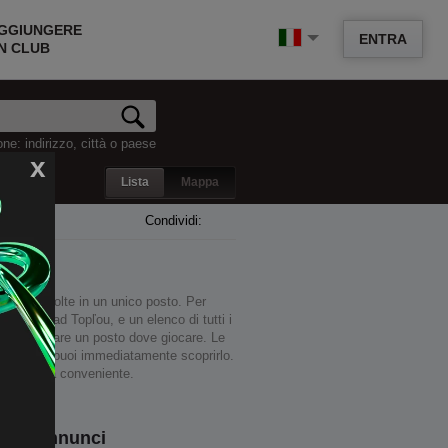
GGIUNGERE
ENTRA
N CLUB
one: indirizzo, città o paese
x
Lista
Mappa
Condividi:
 sono raccolte in un unico posto. Per
 Vranov nad Topľou, e un elenco di tutti i
empo a trovare un posto dove giocare. Le
si chiude, puoi immediatamente scoprirlo.
n una forma conveniente.
Annunci