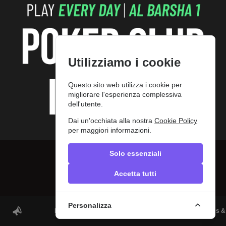
© 2012-2026 PokerDiscover.com. Tutti i diritti riservati.
PokerDiscover.com non è un organizzatore di giochi. Il sito è solo a scopo informativo.
18+
Utilizziamo i cookie
Questo sito web utilizza i cookie per
migliorare l'esperienza complessiva
dell'utente.
Dai un'occhiata alla nostra
Cookie Policy
per maggiori informazioni.
Solo essenziali
Accetta tutti
Personalizza
Play poker in Greece | ΟΦΙΤΕΧ Poker Clubs | Cash games & 