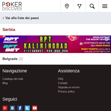
Vai alla lista dei paesi
Serbia
Belgrade
(2)
Navigazione
Assistenza
Catalogo dei club
FAQ
Blog
Contatti
Segnala un errore
Privacy policy
Seguici