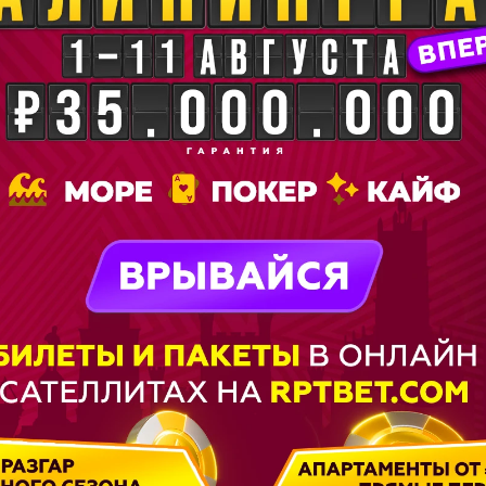
Descrizione
Hold'em
1/3$
Tavoli: 2
1 Minuti fa
Descrizione