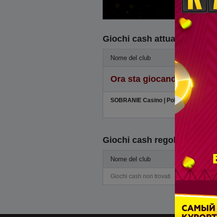
Giochi cash attuali
Nome del club
Ora sta giocando
SOBRANIE Casino | Poker Club
Giochi cash regolari
Nome del club
Giochi cash non trovati