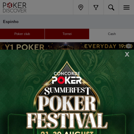
Espinho
Poker club
Tornei
Cash
x
Giochi cash regolari
Giochi cash non trovati
Navigazione
Assistenza
Catalogo dei club
FAQ
Blog
Contatti
Segnala un errore
Privacy policy
Seguici