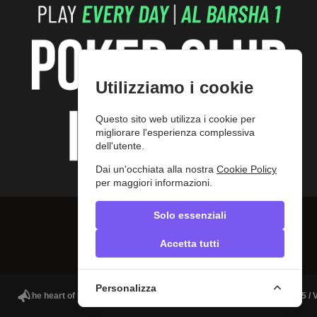
© 2012-2026 PokerDiscover.com. Tutti i diritti riservati.
PokerDiscover.com non è un organizzatore di giochi. Il sito è solo a scopo informativo.
18+
Utilizziamo i cookie
Questo sito web utilizza i cookie per
migliorare l'esperienza complessiva
dell'utente.
Dai un'occhiata alla nostra
Cookie Policy
per maggiori informazioni.
Solo essenziali
Accetta tutti
Personalizza
s in the heart of Marasi Drive, downtown Dubai | booking: +443308181605 / 