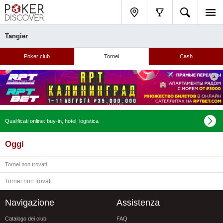
Tangier
Poker club
Tornei
Cash
Qualificati online: buy-in, hotel, logistica
Oggi
Tornei non trovati
Tornei non trovati
Navigazione
Assistenza
Catalogo dei club
FAQ