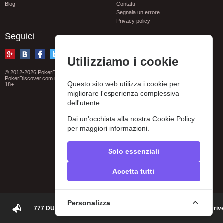
Blog
Contatti
Segnala un errore
Privacy policy
Seguici
Utilizziamo i cookie
© 2012-2026 PokerDiscover.com. Tutti i diritti riservati.
PokerDiscover.com non è un organizzatore di giochi. Il sito è solo a scopo informativo.
Questo sito web utilizza i cookie per
18+
migliorare l'esperienza complessiva
dell'utente.
Dai un'occhiata alla nostra
Cookie Policy
per maggiori informazioni.
Solo essenziali
Accetta tutti
Personalizza
777 DUBAI POKER | Daily Poker games in the heart of Marasi Driv