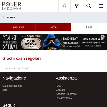
Siracusa
Poker club
Tornei
Cash
Giochi cash regolari
Giochi cash non trovati
Navigazione
Assistenza
Catalogo dei club
FAQ
Blog
Contatti
Segnala un errore
Privacy policy
Seguici