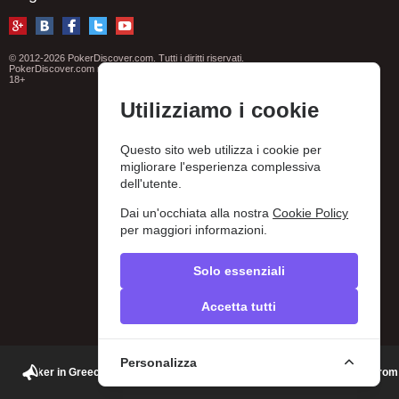
© 2012-2026 PokerDiscover.com. Tutti i diritti riservati.
PokerDiscover.com non è un organizzatore di giochi. Il sito è solo a scopo informativo.
18+
Utilizziamo i cookie
Questo sito web utilizza i cookie per
migliorare l'esperienza complessiva
dell'utente.
Dai un'occhiata alla nostra
Cookie Policy
per maggiori informazioni.
Solo essenziali
Accetta tutti
Personalizza
Play poker in Greece | ΟΦΙΤΕΧ Poker Clubs | Cash games & Tournamnets from 