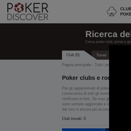
CLUB
POK
Ricerca de
Cerca poker club, tornei e g
Club (0)
Tornei
Cas
Pagina principale
Tutti i poker club
Ita
Poker clubs e rooms in 
Per gli appassionati di poker in Catania,
conoscenza di tutti gli eventi di poker, m
verificano in loro. Se vuoi giocare a pok
sono sempre aggiornate e vengono regolar
dal vivo è ancora più accessibile di prim
Club trovati: 0