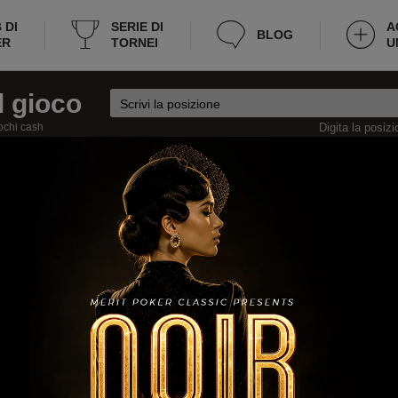
 DI
SERIE DI
A
BLOG
ER
TORNEI
U
l gioco
iochi cash
Digita la posizi
h
lia
Catania
Catania
 la nostra risorsa sarà utile perché tutte le informazioni necessarie sono racco
anteniamo un elenco di tutti i club e le sale di poker che agiscono in Catania, e
er a Catania nel 2019, il nostro sito ti aiuterà senza perdere tempo a trovare 
mente aggiornate, quindi se un gioco viene annullato o il club si chiude, puo
a - tutte le informazioni sono sul nostro sito web e sono fornite in una forma 