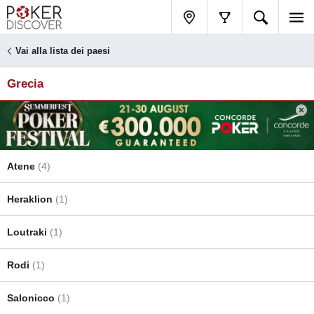
Vai alla lista dei paesi
Grecia
Atene
(4)
Heraklion
(1)
Loutraki
(1)
Rodi
(1)
Salonicco
(1)