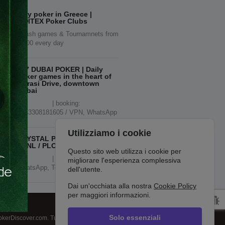
Play poker in Greece |
ΟΦΙΤΕΧ Poker Clubs
| Cash games & Tournamnets from
16.00 every day
777 DUBAI POKER | Daily
Poker games in the heart of
Marasi Drive, downtown
Dubai
| booking:
+443308181605 / VPN, WhatsApp
Utilizziamo i cookie
CRYSTAL Poker Club Dubai |
THNL / PLO / OFC
Questo sito web utilizza i cookie per
| JVC / +66961177517,
migliorare l'esperienza complessiva
WhatsApp, Telegram
dell'utente.
Dai un'occhiata alla nostra
Cookie Policy
per maggiori informazioni.
Solo essenziali
rDiscover.com. Tutti i diritti riservati.