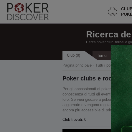
CLUB
POK
Ricerca de
Cerca poker club, tornei e g
Club (0)
Tornei
Cas
Pagina principale
Tutti i poker club
Ge
Poker clubs e rooms in 
Per gli appassionati di poker in WI, la n
conoscenza di tutti gli eventi di poker, m
loro. Se vuoi giocare a poker a WI nel 2
aggiornate e vengono regolarmente aggiorn
ancora più accessibile di prima - tutte l
Club trovati: 0