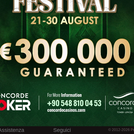
Assistenza
Seguici
© 2012-2026 Poke