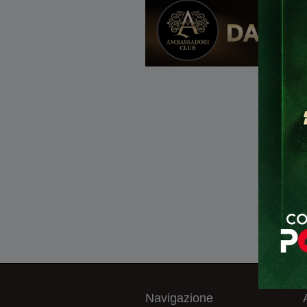
Navigazione