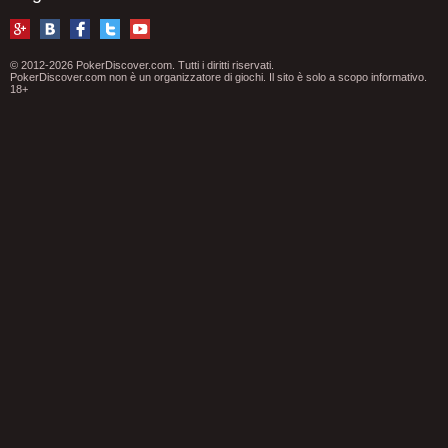
© 2012-2026 PokerDiscover.com. Tutti i diritti riservati.
PokerDiscover.com non è un organizzatore di giochi. Il sito è solo a scopo informativo.
18+