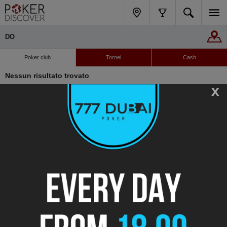
DO
Poker club
Tornei
Cash
Nessun risultato trovato
x
Navigazione
Assistenza
Catalogo dei club
FAQ
Blog
Contatti
Segnala un errore
Privacy policy
Seguici
© 2012-2026 PokerDiscover.com. Tutti i diritti riservati.
PokerDiscover.com non è un organizzatore di giochi. Il sito è solo a scopo informativo.
18+