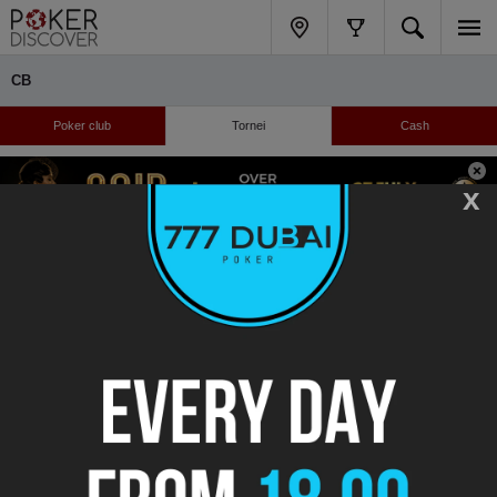
CB
Poker club
Tornei
Cash
x
Qualificati online: buy-in, hotel, logistica
Oggi
Tornei non trovati
Tornei non trovati
Navigazione
Assistenza
Catalogo dei club
FAQ