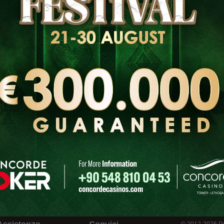
Bad Wiessee
rmany