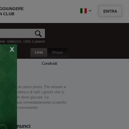
GGIUNGERE
ENTRA
N CLUB
one: indirizzo, città o paese
x
Lista
Mappa
Condividi:
raccolte in un unico posto. Per essere a
ee, e un elenco di tutti i giochi che si
vare un posto dove giocare. Le
si chiude, puoi immediatamente scoprirlo.
n una forma conveniente.
Annunci