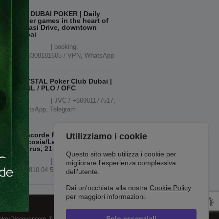
777 DUBAI POKER | Daily
Poker games in the heart of
Marasi Drive, downtown
Dubai
| booking:
+443308181605 / VPN, WhatsApp
CRYSTAL Poker Club Dubai |
THNL / PLO / OFC
| JVC / +66961177517,
WhatsApp, Telegram
Concorde Poker Summerfest
Utilizziamo i cookie
| Nicosia/Lefkosa, Northern
Cyprus, 21 - 30 AUG 2026
Questo sito web utilizza i cookie per
| €300.000 GTD | +90
migliorare l'esperienza complessiva
548 810 04 53
dell'utente.
Dai un'occhiata alla nostra
Cookie Policy
per maggiori informazioni.
Solo essenziali