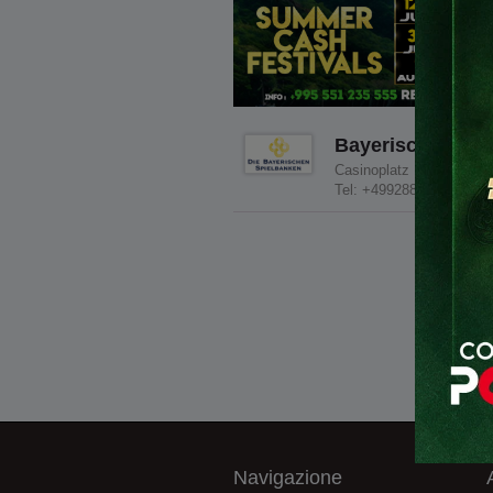
Bayerische Spie
Casinoplatz 1, 95138 B
Tel: +49928892510
Navigazione