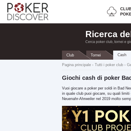
CLUB
POK
Ricerca de
Cerca poker club, tornei e g
Cash
Club
Tornei
Pagina principale
Tutti i poker club
Ge
Giochi cash di poker Ba
Vuoi giocare a poker per soldi in Bad Neu
in quale club puoi giocare, su quali limit
Neuenahr-Ahrweiler nel 2019 molto sempli