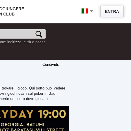
GGIUNGERE
ENTRA
N CLUB
one: indirizzo, città o paese
Condividi:
trovare il gioco. Qui sotto puoi vedere
rovi i giochi cash sul poker in Bad
amente un posto dove giocare.