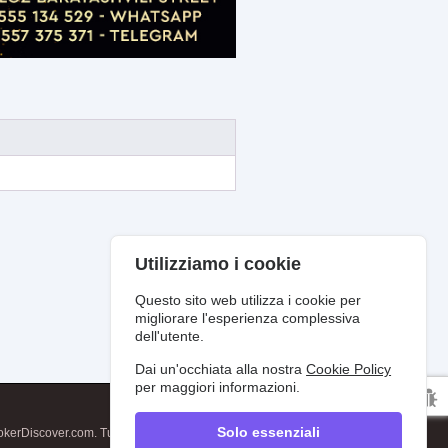
Utilizziamo i cookie
Questo sito web utilizza i cookie per
migliorare l'esperienza complessiva
dell'utente.
Dai un'occhiata alla nostra
Cookie Policy
per maggiori informazioni.
Solo essenziali
rDiscover.com. Tutti i diritti riservati.