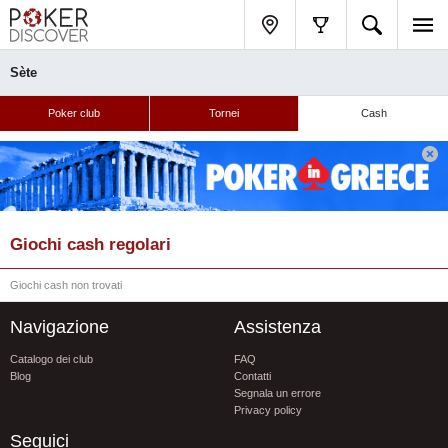
Sète
Poker club
Tornei
Cash
Giochi cash regolari
Giochi cash non trovati
Navigazione
Assistenza
Catalogo dei club
FAQ
Blog
Contatti
Segnala un errore
Privacy policy
Seguici