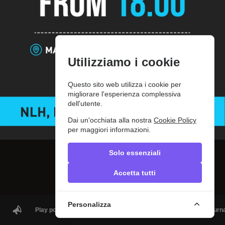
© 2012-2026 PokerDiscover.com. Tutti i diritti riservati.
PokerDiscover.com non è un organizzatore di giochi. Il sito è solo a scopo informativo.
18+
Utilizziamo i cookie
Questo sito web utilizza i cookie per
migliorare l'esperienza complessiva
dell'utente.
Dai un'occhiata alla nostra
Cookie Policy
per maggiori informazioni.
Solo essenziali
Accetta tutti
Personalizza
Play poker in Greece | ΟΦΙΤΕΧ Poker Clubs | Cash games & Tourna