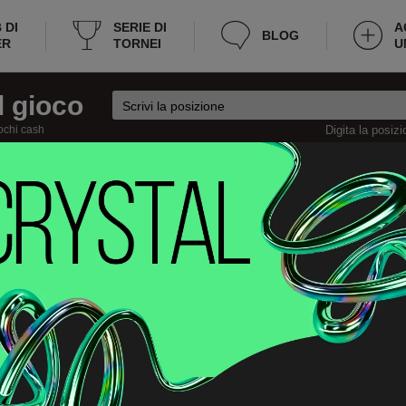
 DI
SERIE DI
A
BLOG
ER
TORNEI
U
l gioco
iochi cash
Digita la posizi
h
ancia
Saint-Pair-sur-Mer
aint-Pair-sur-Mer
r-sur-Mer, la nostra risorsa sarà utile perché tutte le informazioni necessarie 
 poker, manteniamo un elenco di tutti i club e le sale di poker che agiscono in S
 giocare a poker a Saint-Pair-sur-Mer nel 2019, il nostro sito ti aiuterà senza 
iornate e vengono regolarmente aggiornate, quindi se un gioco viene annullato
l vivo è ancora più accessibile di prima - tutte le informazioni sono sul nostr