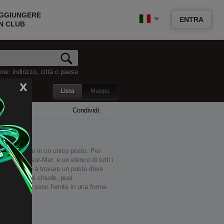
GGIUNGERE
ENTRA
N CLUB
one: indirizzo, città o paese
x
Lista
Mappa
Condividi:
sono raccolte in un unico posto. Per
aint-Pair-sur-Mer, e un elenco di tutti i
perdere tempo a trovare un posto dove
 o il club si chiude, puoi
o sito web e sono fornite in una forma