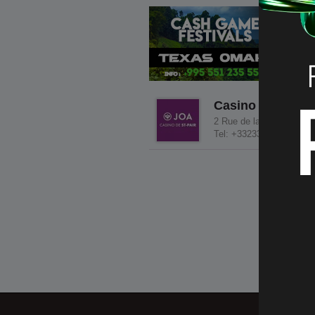
Casino Saint-Pai
2 Rue de la Plage, 50380
Tel: +33233913400