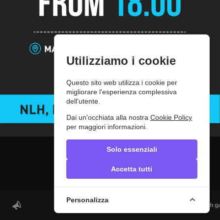
© 2012-2026 PokerDiscover.com. Tutti i diritti riservati.
PokerDiscover.com non è un organizzatore di giochi. Il sito è solo a scopo informativo.
18+
Utilizziamo i cookie
Questo sito web utilizza i cookie per
migliorare l'esperienza complessiva
dell'utente.
Dai un'occhiata alla nostra
Cookie Policy
per maggiori informazioni.
Solo essenziali
Accetta tutti
Personalizza
Play poker in Greece | ΟΦΙΤΕΧ Poker Clubs | Cash g