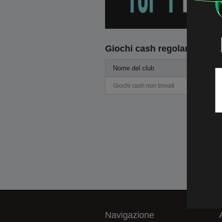
Giochi cash regolari
Nome del club
Giochi cash non trovati
Navigazione