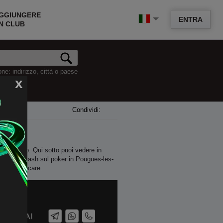
GGIUNGERE
ENTRA
N CLUB
one: indirizzo, città o paese
x
Condividi:
e il gioco. Qui sotto puoi vedere in
i i giochi cash sul poker in Pougues-les-
o dove giocare.