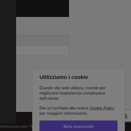
Utilizziamo i cookie
Questo sito web utilizza i cookie per
migliorare l'esperienza complessiva
dell'utente.
Dai un'occhiata alla nostra
Cookie Policy
per maggiori informazioni.
Solo essenziali
rDiscover.com. Tutti i diritti riservati.