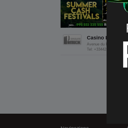
Casino Les Flots
Avenue du Président Wil
Tel: +33442834063