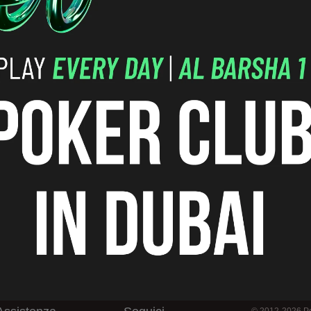
 Bleus
son, 13600 La Ciotat, France