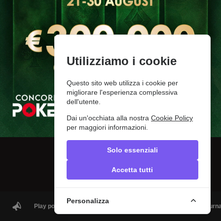
© 2012-2026 PokerDiscover.com. Tutti i diritti riservati.
PokerDiscover.com non è un organizzatore di giochi. Il sito è solo a scopo informativo.
18+
Utilizziamo i cookie
Questo sito web utilizza i cookie per
migliorare l'esperienza complessiva
dell'utente.
Dai un'occhiata alla nostra
Cookie Policy
per maggiori informazioni.
Solo essenziali
Accetta tutti
Personalizza
Play poker in Greece | ΟΦΙΤΕΧ Poker Clubs | Cash games & Tournam