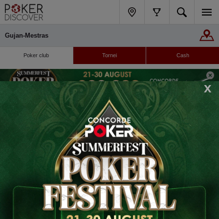
Gujan-Mestras
Poker club
Tornei
Cash
x
Casino Gujan-Mestras | Casino du Lac de la Magdeleine
Chemin du Loup, 33470 Gujan-Mestras, France Tel.: +33 5 57 73 00 78
Navigazione
Assistenza
Catalogo dei club
FAQ
Blog
Contatti
Segnala un errore
Privacy policy
Seguici