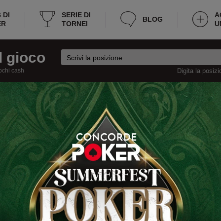
 DI
SERIE DI
A
BLOG
ER
TORNEI
U
l gioco
iochi cash
Digita la posizi
h
ancia
Cannes
 Cannes
la nostra risorsa sarà utile perché tutte le informazioni necessarie sono racco
anteniamo un elenco di tutti i club e le sale di poker che agiscono in Cannes, e
er a Cannes, il nostro sito ti aiuterà senza perdere tempo a trovare un posto
ate, quindi se un gioco viene annullato o il club si chiude, puoi immediatamen
e informazioni sono sul nostro sito web e sono fornite in una forma conveniente