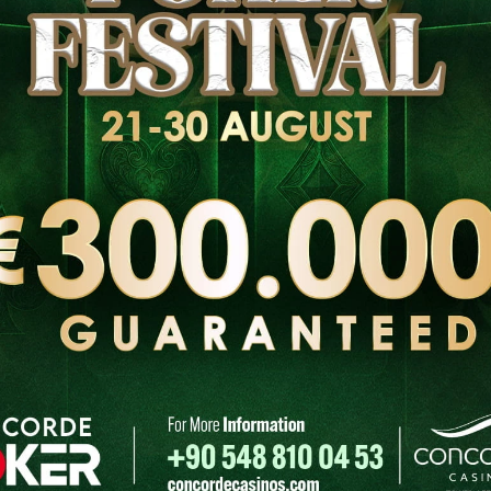
e Croisette
e, 06400 Cannes, France
ach
t, 06400 Cannes, France
annes - Mandelieu
de Gaulle, 6210 Mandelieu La NapouleFrance
stivals et des Congrès
6400 Cannes, France