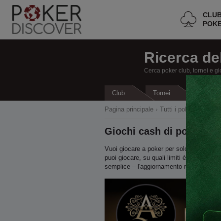
CLUB
POK
Ricerca de
Cerca poker club, tornei e g
Cash
Club
Tornei
Pagina principale
Tutti i poker club
Fr
Giochi cash di poker Ar
Vuoi giocare a poker per soldi in Arcacho
puoi giocare, su quali limiti è ora il gio
semplice – l'aggiornamento regolare dei 