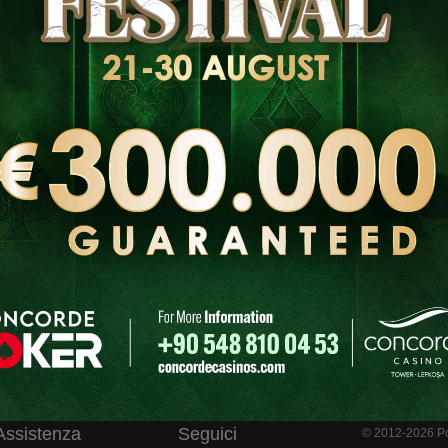
Descrizione
Assistenza
Seguici
© 2012-2026 Poke