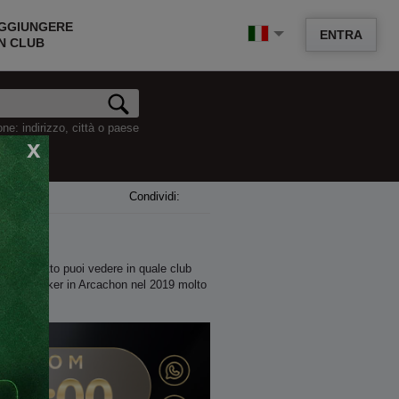
GGIUNGERE
ENTRA
N CLUB
one: indirizzo, città o paese
x
Condividi:
o. Qui sotto puoi vedere in quale club
 cash sul poker in Arcachon nel 2019 molto