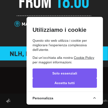
© 2012-2026 PokerDiscover.com. Tutti i diritti riservati.
PokerDiscover.com non è un organizzatore di giochi. Il sito è solo a scopo informativo.
18+
Utilizziamo i cookie
Questo sito web utilizza i cookie per
migliorare l'esperienza complessiva
dell'utente.
Dai un'occhiata alla nostra
Cookie Policy
per maggiori informazioni.
Solo essenziali
Accetta tutti
Personalizza
Play poker in Greece | ΟΦΙΤΕΧ Poker Clubs | Cash