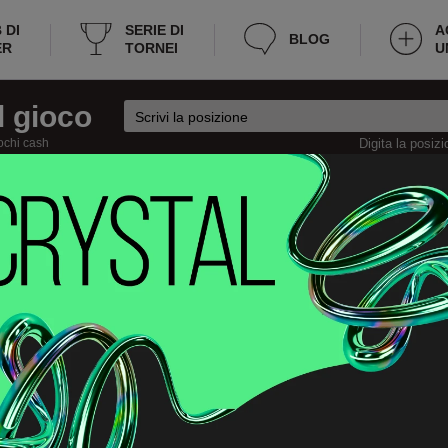
 DI
SERIE DI
A
BLOG
ER
TORNEI
U
l gioco
iochi cash
Digita la posizi
h
nlandia
HKI
HKI
nostra risorsa sarà utile perché tutte le informazioni necessarie sono raccolte 
anteniamo un elenco di tutti i club e le sale di poker che agiscono in HKI, e un 
l 2019, il nostro sito ti aiuterà senza perdere tempo a trovare un posto dove
ate, quindi se un gioco viene annullato o il club si chiude, puoi immediatamen
e informazioni sono sul nostro sito web e sono fornite in una forma conveniente