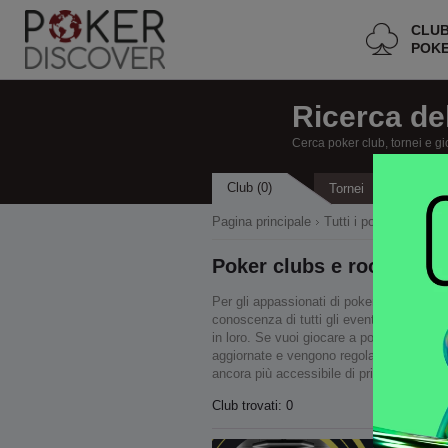
CLUB
POK
Ricerca de
Cerca poker club, tornei e g
Club (0)
Tornei
Cas
Pagina principale
Tutti i poker club
Fi
Poker clubs e rooms in 
Per gli appassionati di poker in HKI, la 
conoscenza di tutti gli eventi di poker, m
in loro. Se vuoi giocare a poker a HKI ne
aggiornate e vengono regolarmente aggiorn
ancora più accessibile di prima - tutte l
Club trovati: 0