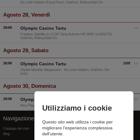
No Limit Holdem Royal Flush, Hold'em, Rebuy/Add-On
Agosto 28, Venerdì
19:00
Olympic Casino Tartu
Freebuy Satellite to 12.09 Tartu Autumn HR 300€ 1x300GTD,
Hold'em, Rebuy/Add-On
Agosto 29, Sabato
18:00
Olympic Casino Tartu
150€
Olybet Monthly Megastack - No Limit Holdem, Hold'em, Re-
entry
Agosto 30, Domenica
19:00
Olympic Casino Tartu
15€
New Players Holdem, Hold'em, Rebuy/Add-On
Utilizziamo i cookie
Navigazione
Assistenza
Questo sito web utilizza i cookie per
migliorare l'esperienza complessiva
Catalogo dei club
FAQ
dell'utente.
Blog
Contatti
Segnala un errore