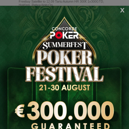
Freebuy Satellite to 12.09 Tartu Autumn HR 300€ 1x300GTD,
Hold'em, Rebuy/Add-On
x
Agosto 08, Sabato
19:00
Olympic Casino Tartu
50€
NLH Speedracer Bounty PKO, Hold'em, Re-entry
Agosto 09, Domenica
19:00
Olympic Casino Tartu
15€
New Players Holdem, Hold'em, Rebuy/Add-On
Agosto 11, Martedì
19:00
Olympic Casino Tartu
50€
No Limit Holdem Royal Flush, Hold'em, Rebuy/Add-On
Agosto 12, Mercoledì
19:00
Olympic Casino Tartu
15€
Win The Button, Hold'em, Rebuy/Add-On