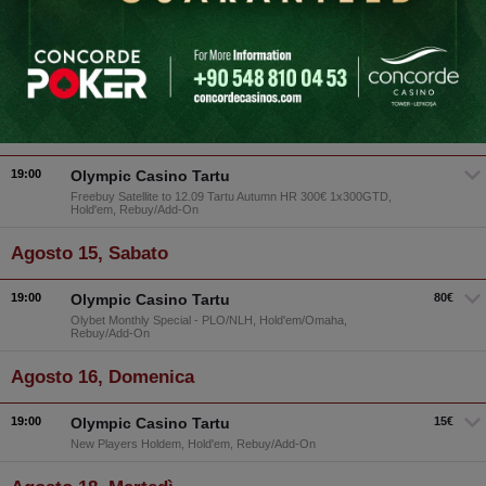
Agosto 13, Giovedì
19:00
Olympic Casino Tartu
35€
No Limit Holdem Royal Flush, Hold'em, Rebuy/Add-On
Agosto 14, Venerdì
19:00
Olympic Casino Tartu
Freebuy Satellite to 12.09 Tartu Autumn HR 300€ 1x300GTD,
Hold'em, Rebuy/Add-On
Agosto 15, Sabato
19:00
Olympic Casino Tartu
80€
Olybet Monthly Special - PLO/NLH, Hold'em/Omaha,
Rebuy/Add-On
Agosto 16, Domenica
19:00
Olympic Casino Tartu
15€
New Players Holdem, Hold'em, Rebuy/Add-On