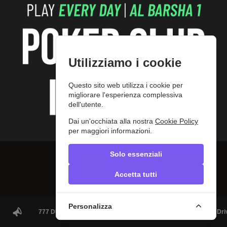
Seguici
© 2012-2026 PokerDiscover.com. Tutti i diritti riservati.
PokerDiscover.com non è un organizzatore di giochi. Il sito è solo a scopo informativo.
18+
Utilizziamo i cookie
Questo sito web utilizza i cookie per
migliorare l'esperienza complessiva
dell'utente.
Dai un'occhiata alla nostra
Cookie Policy
per maggiori informazioni.
Solo essenziali
Accetta tutti
Personalizza
777 DUBAI POKER | Daily Poker games in the heart of Marasi Dri