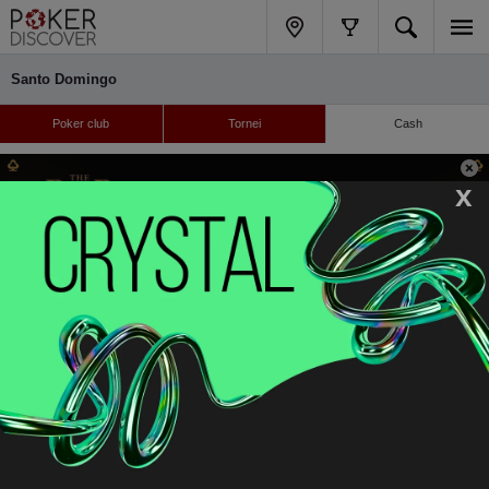
Santo Domingo
Poker club
Tornei
Cash
x
Giochi cash regolari
Giochi cash non trovati
Navigazione
Assistenza
Catalogo dei club
FAQ
Blog
Contatti
Segnala un errore
Privacy policy
Seguici