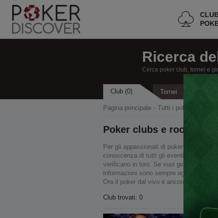
CLUB
POK
Ricerca de
Cerca poker club, tornei e g
Club (0)
Tornei
Cas
Pagina principale
Tutti i poker club
Re
Poker clubs e rooms in 
Per gli appassionati di poker in Česká Ku
conoscenza di tutti gli eventi di poker, m
verificano in loro. Se vuoi giocare a pok
informazioni sono sempre aggiornate e ve
Ora il poker dal vivo è ancora più access
Club trovati: 0