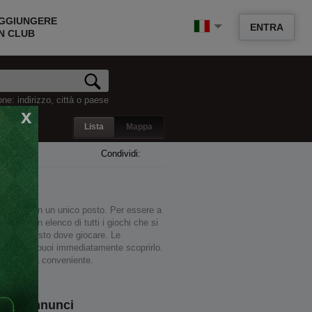
GGIUNGERE
ENTRA
N CLUB
one: indirizzo, città o paese
x
Lista
Mappa
Condividi:
 raccolte in un unico posto. Per essere a
ice, e un elenco di tutti i giochi che si
ovare un posto dove giocare. Le
si chiude, puoi immediatamente scoprirlo.
n una forma conveniente.
Annunci