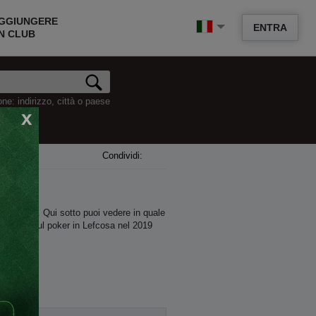
GGIUNGERE
ENTRA
N CLUB
one: indirizzo, città o paese
x
Condividi:
e il gioco. Qui sotto puoi vedere in quale
ochi cash sul poker in Lefcosa nel 2019