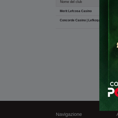
Nome del club
Merit Lefcosa Casino
Concorde Casino | Lefkoşa
Navigazione