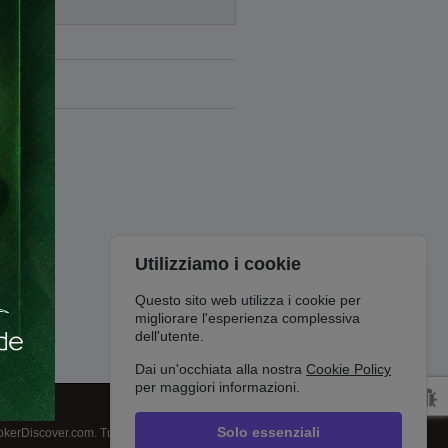
 500$+)
Utilizziamo i cookie
Questo sito web utilizza i cookie per
migliorare l'esperienza complessiva
dell'utente.
Dai un'occhiata alla nostra
Cookie Policy
per maggiori informazioni.
Solo essenziali
rDiscover.com. Tutti i diritti riservati.