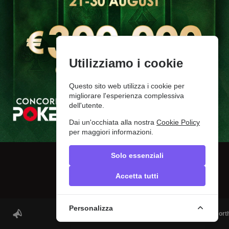
Catalogo dei club
FAQ
Blog
Contatti
Segnala un errore
Privacy policy
Seguici
Utilizziamo i cookie
Questo sito web utilizza i cookie per
© 2012-2026 PokerDiscover.com. Tutti i diritti riservati.
PokerDiscover.com non è un organizzatore di giochi. Il sito è solo a scopo informativo.
migliorare l'esperienza complessiva
18+
dell'utente.
Dai un'occhiata alla nostra
Cookie Policy
per maggiori informazioni.
Solo essenziali
Accetta tutti
Personalizza
Concorde Poker Summerfest | Nicosia/Lefkosa, Norther