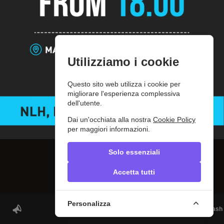
Seguici
© 2012-2026 PokerDiscover.com. Tutti i diritti riservati.
PokerDiscover.com non è un organizzatore di giochi. Il sito è solo a scopo informativo.
18+
Utilizziamo i cookie
Questo sito web utilizza i cookie per
migliorare l'esperienza complessiva
dell'utente.
Dai un'occhiata alla nostra
Cookie Policy
per maggiori informazioni.
Solo essenziali
Accetta tutti
Personalizza
Play poker in Greece | ΟΦΙΤΕΧ Poker Clubs | Cash