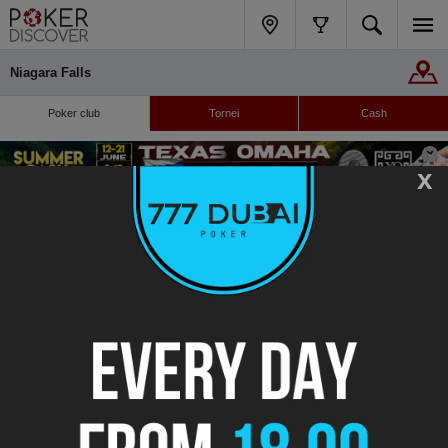
Niagara Falls
Poker club
Tornei
Cash
x
Casino Niagara
Falls Avenue, Niagara Falls, ON L2E, Canada Tel.: +1 (905) 353-7000
Seneca Poker Niagara Falls
310 4th Street, Niagara Falls, NY 14303, USA Tel.: +1 (716) 278-6300
Navigazione
Assistenza
Catalogo dei club
FAQ
Blog
Contatti
Segnala un errore
Privacy policy