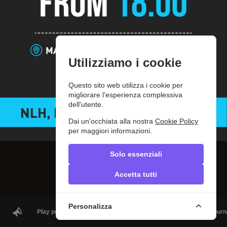
© 2012-2026 PokerDiscover.com. Tutti i diritti riservati.
PokerDiscover.com non è un organizzatore di giochi. Il sito è solo a scopo informativo.
18+
Utilizziamo i cookie
Questo sito web utilizza i cookie per
migliorare l'esperienza complessiva
dell'utente.
Dai un'occhiata alla nostra
Cookie Policy
per maggiori informazioni.
Solo essenziali
Accetta tutti
Personalizza
Play poker in Greece | ΟΦΙΤΕΧ Poker Clubs | Cash games & Tourn