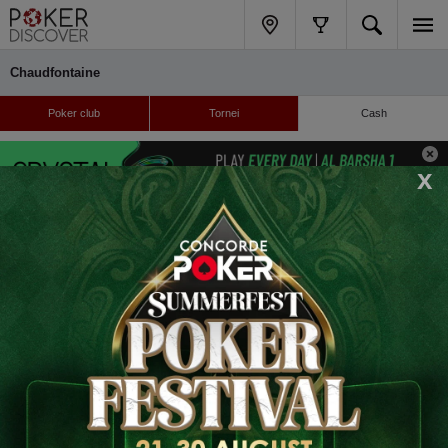
Chaudfontaine
Poker club
Tornei
Cash
x
Giochi cash regolari
Giochi cash non trovati
Navigazione
Assistenza
Catalogo dei club
FAQ
Blog
Contatti
Segnala un errore
Privacy policy
Seguici