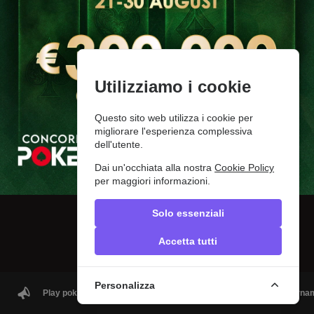
© 2012-2026 PokerDiscover.com. Tutti i diritti riservati.
PokerDiscover.com non è un organizzatore di giochi. Il sito è solo a scopo informativo.
18+
Utilizziamo i cookie
Questo sito web utilizza i cookie per
migliorare l'esperienza complessiva
dell'utente.
Dai un'occhiata alla nostra
Cookie Policy
per maggiori informazioni.
Solo essenziali
Accetta tutti
Personalizza
Play poker in Greece | ΟΦΙΤΕΧ Poker Clubs | Cash games & Tournamn