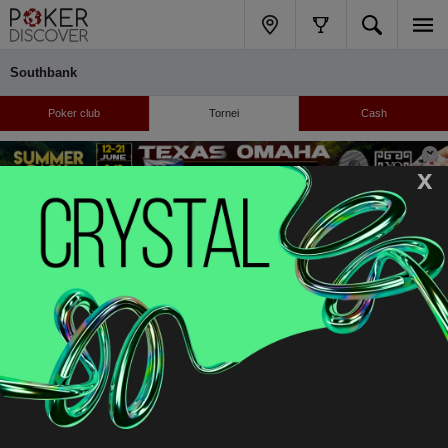
Southbank
Poker club
Tornei
Cash
x
Qualificati online: buy-in, hotel, logistica
Oggi
Tornei non trovati
Tornei non trovati
Navigazione
Assistenza
Catalogo dei club
FAQ